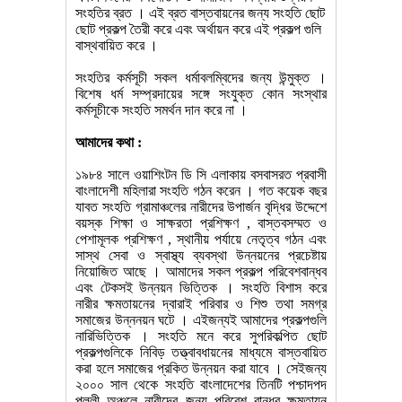
সংহতির ব্রত । এই ব্রত বাস্তবায়নের জন্য সংহতি ছোট
ছোট প্রকল্প তৈরী করে এবং অর্থায়ন করে এই প্রকল্প গুলি
বাস্থবায়িত করে ।
সংহতির কর্মসূচী সকল ধর্মাবলম্বিদের জন্য উন্মুক্ত ।
বিশেষ ধর্ম সম্প্রদায়ের সঙ্গে সংযুক্ত কোন সংস্থার
কর্মসূচীকে সংহতি সমর্থন দান করে না ।
আমাদের কথা :
১৯৮৪ সালে ওয়াশিংটন ডি সি এলাকায় বসবাসরত প্রবাসী
বাংলাদেশী মহিলারা সংহতি গঠন করেন । গত কয়েক বছর
যাবত সংহতি গ্রামাঞ্চলের নারীদের উপার্জন বৃদ্ধির উদ্দেশে
বয়স্ক শিক্ষা ও সাক্ষরতা প্রশিক্ষণ , বাস্তবসম্মত ও
পেশামূলক প্রশিক্ষণ , স্থানীয় পর্যায়ে নেতৃত্ব গঠন এবং
সাস্থ সেবা ও স্বাস্থ্য ব্যবস্থা উন্নয়নের প্রচেষ্টায়
নিয়োজিত আছে । আমাদের সকল প্রকল্প পরিবেশবান্ধব
এবং টেকসই উন্নয়ন ভিত্তিক । সংহতি বিশাস করে
নারীর ক্ষমতায়নের দ্বারাই পরিবার ও শিশু তথা সমগ্র
সমাজের উন্ননয়ন ঘটে । এইজন্যই আমাদের প্রকল্পগুলি
নারিভিত্তিক । সংহতি মনে করে সুপরিকল্পিত ছোট
প্রকল্পগুলিকে নিবিড় তত্ত্বাবধায়নের মাধ্যমে বাস্তবায়িত
করা হলে সমাজের প্রকিত উন্নয়ন করা যাবে । সেইজন্য
২০০০ সাল থেকে সংহতি বাংলাদেশের তিনটি পশ্চাদপদ
পল্লী অঞ্চলে নারীদের জন্য পরিবেশ বান্ধব ক্ষমতায়ন